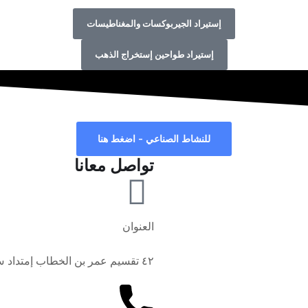
إستيراد الجيربوكسات والمغناطيسات
إستيراد طواحين إستخراج الذهب
للنشاط الصناعي - اضغط هنا
تواصل معانا
العنوان
٤٢ تقسيم عمر بن الخطاب إمتداد ش جسر السويس – أمام نادي الداخليه الرياضي