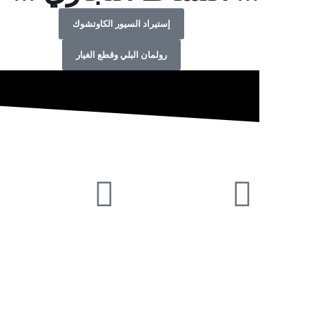
إستيراد السيور الكاوتشوك
رولمان البلي وقطع الغيار