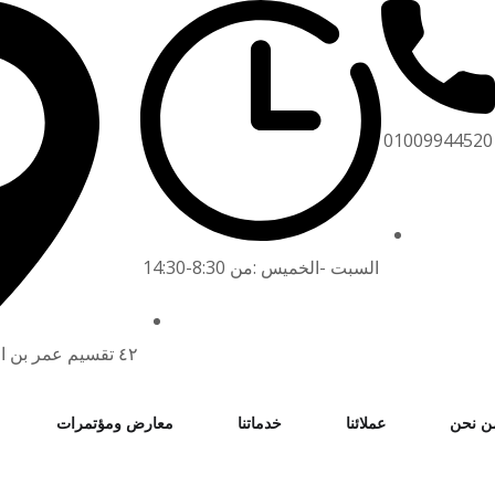
01009944520
السبت -الخميس :من 8:30-14:30
٤٢ تقسيم عمر بن الخطاب ش جسر السويس
ن نحن
عملائنا
خدماتنا
معارض ومؤتمرات